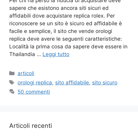
Per chi ha perso la fiducia di acquistare deve
sapere che esistono ancora siti sicuri ed
affidabili dove acquistare replica rolex. Per
riconoscere se un sito è sicuro ed affidabile è
facile e semplice, il sito che vende orologi
replica deve avere le seguenti caratteristiche:
Località la prima cosa da sapere deve essere in
Thailandia …
Leggi tutto
Categorie
articoli
Tag
orologi replica
,
sito affidabile
,
sito sicuro
50 commenti
Articoli recenti